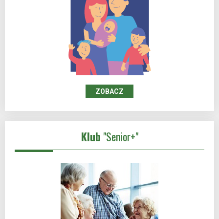
ZOBACZ
Klub
"Senior+"