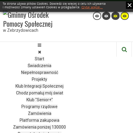
Ta strona używa plików Cookies. Dowiedz się więcej o celu ich używania
i możliwości zmiany ustawień Cookies w przeglądarce.
Czytaj więcej...
w Zebrzydowicach
Start
Świadczenia
Niepełnosprawność
Projekty
Klub Integracji Społecznej
Chodz pomaluj mój świat
Klub "Senior+"
Programy rządowe
Zamówienia
Platforma zakupowa
Zamówienia poniżej 130000