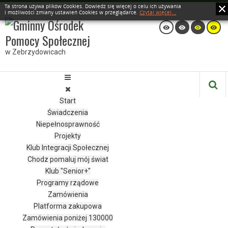
Ta strona używa plików Cookies. Dowiedz się więcej o celu ich używania
i możliwości zmiany ustawień Cookies w przeglądarce.
Czytaj więcej...
w Zebrzydowicach
Start
Świadczenia
Niepełnosprawność
Projekty
Klub Integracji Społecznej
Chodz pomaluj mój świat
Klub "Senior+"
Programy rządowe
Zamówienia
Platforma zakupowa
Zamówienia poniżej 130000