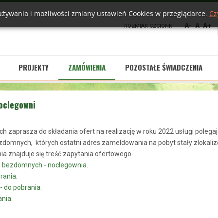
h używania i możliwości zmiany ustawień Cookies w przeglądarce.
Cz
A-
A
A+
ROZMIAR CZCIONKI
PROJEKTY
ZAMÓWIENIA
POZOSTAŁE ŚWIADCZENIA
noclegowni
aprasza do składania ofert na realizację w roku 2022 usługi polegaj
zdomnych, których ostatni adres zameldowania na pobyt stały zlokali
ia znajduje się treść zapytania ofertowego.
ób bezdomnych - noclegownia.
rania.
- do pobrania.
nia.