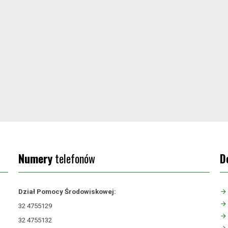
Numery
telefonów
D
Dział Pomocy Środowiskowej:
32 4755129
32 4755132