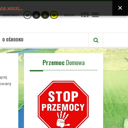
ytaj więcej...
KONTRAST
WIDOK
O OŚRODKU
Przemoc
Domowa
ącej
zowany