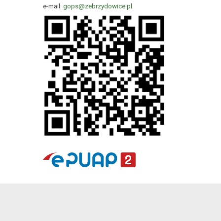
e-mail:
gops@zebrzydowice.pl
Kuźnia Dostępnych Stron