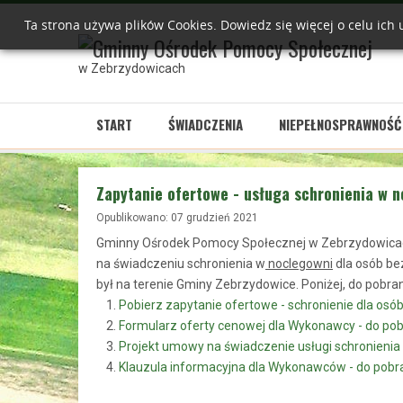
Ta strona używa plików Cookies. Dowiedz się więcej o celu ic
w Zebrzydowicach
START
ŚWIADCZENIA
NIEPEŁNOSPRAWNOŚĆ
Zapytanie ofertowe - usługa schronienia w 
Opublikowano: 07 grudzień 2021
Gminny Ośrodek Pomocy Społecznej w Zebrzydowicach z
na świadczeniu schronienia w
noclegowni
dla osób be
był na terenie Gminy Zebrzydowice. Poniżej, do pobran
Pobierz zapytanie ofertowe - schronienie dla os
Formularz oferty cenowej dla Wykonawcy - do pob
Projekt umowy na świadczenie usługi schronienia 
Klauzula informacyjna dla Wykonawców - do pobra